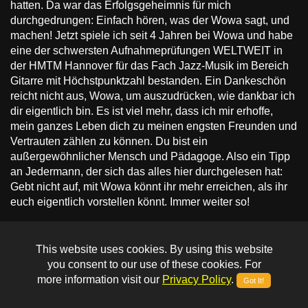
hatten. Da war das Erfolgsgeheimnis für mich
durchgedrungen: Einfach hören, was der Wowa sagt, und
machen! Jetzt spiele ich seit 4 Jahren bei Wowa und habe
eine der schwersten Aufnahmeprüfungen WELTWEIT in
der HMTM Hannover für das Fach Jazz-Musik im Bereich
Gitarre mit Höchstpunktzahl bestanden. Ein Dankeschön
reicht nicht aus, Wowa, um auszudrücken, wie dankbar ich
dir eigentlich bin. Es ist viel mehr, dass ich mir erhoffe,
mein ganzes Leben dich zu meinen engsten Freunden und
Vertrauten zählen zu können. Du bist ein
außergewöhnlicher Mensch und Pädagoge. Also ein Tipp
an Jedermann, der sich das alles hier durchgelesen hat:
Gebt nicht auf, mit Wowa könnt ihr mehr erreichen, als ihr
euch eigentlich vorstellen könnt. Immer weiter so!
Frank schrieb am 03.07.2015
This website uses cookies. By using this website
Hallo Wowa, vor einem Jahr kam ich bei dir in das
you consent to our use of these cookies. For
Gitarrenstudio und sagte: "Ich will Gitarre lernen". Was wir
more information visit our
Privacy Policy
.
Got It!
in diesem einem Jahr geleistet haben übersteigt meinen
Erwartungen. Vielen Dank dafür, ohne deine Unterstützung