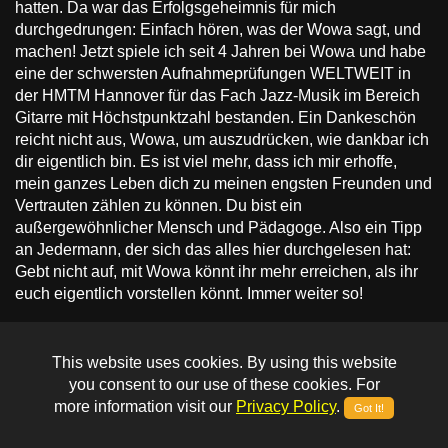
hatten. Da war das Erfolgsgeheimnis für mich
durchgedrungen: Einfach hören, was der Wowa sagt, und
machen! Jetzt spiele ich seit 4 Jahren bei Wowa und habe
eine der schwersten Aufnahmeprüfungen WELTWEIT in
der HMTM Hannover für das Fach Jazz-Musik im Bereich
Gitarre mit Höchstpunktzahl bestanden. Ein Dankeschön
reicht nicht aus, Wowa, um auszudrücken, wie dankbar ich
dir eigentlich bin. Es ist viel mehr, dass ich mir erhoffe,
mein ganzes Leben dich zu meinen engsten Freunden und
Vertrauten zählen zu können. Du bist ein
außergewöhnlicher Mensch und Pädagoge. Also ein Tipp
an Jedermann, der sich das alles hier durchgelesen hat:
Gebt nicht auf, mit Wowa könnt ihr mehr erreichen, als ihr
euch eigentlich vorstellen könnt. Immer weiter so!
Frank schrieb am 03.07.2015
This website uses cookies. By using this website
Hallo Wowa, vor einem Jahr kam ich bei dir in das
you consent to our use of these cookies. For
Gitarrenstudio und sagte: "Ich will Gitarre lernen". Was wir
more information visit our
Privacy Policy
.
Got It!
in diesem einem Jahr geleistet haben übersteigt meinen
Erwartungen. Vielen Dank dafür, ohne deine Unterstützung